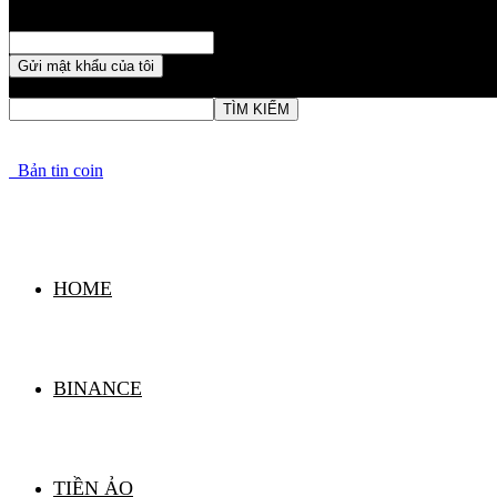
Khôi phục mật khẩu
Khởi tạo mật khẩu
email của bạn
Mật khẩu đã được gửi vào email của bạn.
Bản tin coin
HOME
BINANCE
TIỀN ẢO