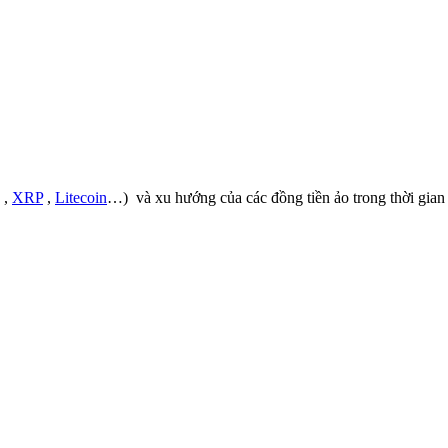
,
XRP
,
Litecoin
…) và xu hướng của các đồng tiền ảo trong thời gian n