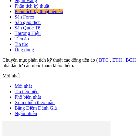
Ngân Hàng
Phân tích kỹ thuật
Phân tích kỹ thuật tiền ảo
Sàn Forex
Sàn giao dịch
Sàn Quốc Tế
Thương Hiệu
Tiền ảo
Tin tức
Ứng dụng
Chuyên mục phân tích kỹ thuật các đồng tiền ảo (
BTC
,
ETH
,
BCH
nhà đâu tư cân nhắc tham khảo thêm.
Mới nhất
Mới nhất
Tin tiêu biểu
Phổ biến nhất
Xem nhiều theo tuần
Bằng Điểm Đánh Giá
Ngẫu nhiên