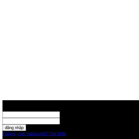
Đăng nhập
Đăng nhập tài khoản
Tài khoản
mật khẩu của bạn
Forgot your password? Get help